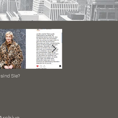
Featured Posts
sind Sie?
Jil Sander Ausstellung
"Präsens" in Frankfurt
Archive