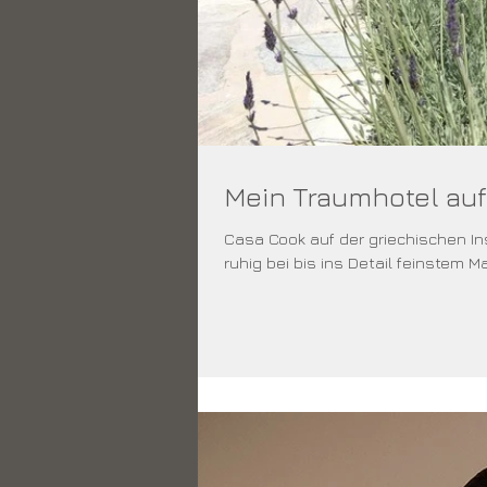
Mein Traumhotel auf
Casa Cook auf der griechischen Ins
ruhig bei bis ins Detail feinstem Ma