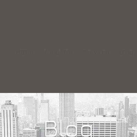
Home
About Me
Services
Blog
Blog
Blog